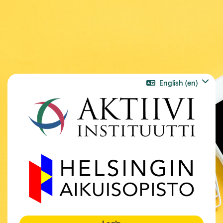
Skip to main content
English ‎(en)‎