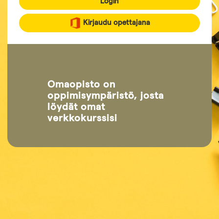
Login
Kirjaudu opettajana
Omaopisto on
oppimisympäristö, josta
löydät omat
verkkokurssisi